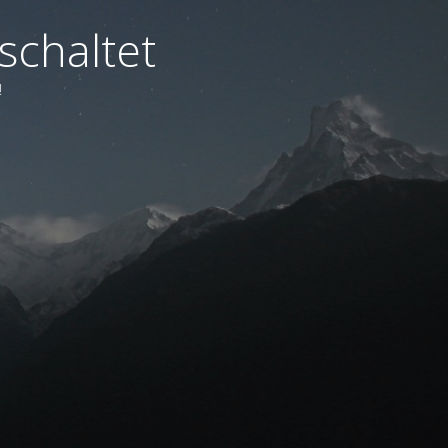
schaltet
!